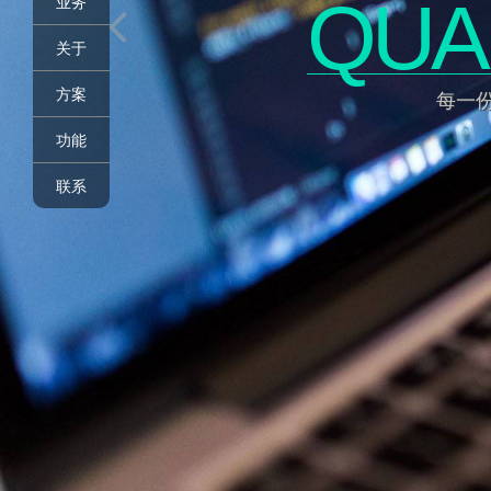
QUA
业务
关于
方案
每一
功能
联系