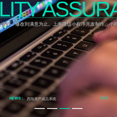
LITY ASSUR
份设计，修改到满意为止。上海微信小程序开发制作、小
聊聊 交友APP 小程序
如果我从非正规渠道采购，会有什么风险？
采购成品系统代码一定要正规渠道吗
西陆招聘成品系统
more
NEWS：
西陆房产成品系统
西陆家政成品系统
西陆教育成品系统