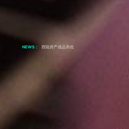
聊聊 交友APP 小程序
如果我从非正规渠道采购，会有什么风险？
采购成品系统代码一定要正规渠道吗
西陆招聘成品系统
西陆房产成品系统
NEWS：
西陆家政成品系统
西陆教育成品系统
西陆二手市场成品系统
西陆旅游成品系统
西陆健身成品系统
短视频剧本|“疯狂小杨哥”的爆火之路：人物关系反差
2年涨粉3800万，零演技网红——疯狂小杨哥，为何会如此火？
共享储物柜小程序APP 必要的功能
小程序 开发公司 聊应用基础模块
生鲜小程序APP要知道什么