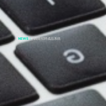
聊聊 交友APP 小程序
如果我从非正规渠道采购，会有什么风险？
采购成品系统代码一定要正规渠道吗
西陆招聘成品系统
NEWS：
西陆房产成品系统
西陆家政成品系统
西陆教育成品系统
西陆二手市场成品系统
西陆旅游成品系统
西陆健身成品系统
短视频剧本|“疯狂小杨哥”的爆火之路：人物关系反差
2年涨粉3800万，零演技网红——疯狂小杨哥，为何会如此火？
共享储物柜小程序APP 必要的功能
小程序 开发公司 聊应用基础模块