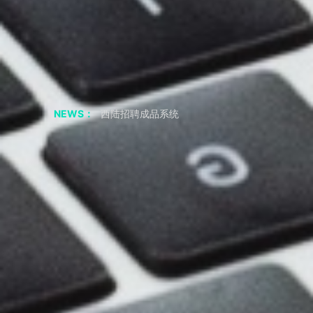
聊聊 交友APP 小程序
如果我从非正规渠道采购，会有什么风险？
采购成品系统代码一定要正规渠道吗
西陆招聘成品系统
NEWS：
西陆房产成品系统
西陆家政成品系统
西陆教育成品系统
西陆二手市场成品系统
西陆旅游成品系统
西陆健身成品系统
短视频剧本|“疯狂小杨哥”的爆火之路：人物关系反差
2年涨粉3800万，零演技网红——疯狂小杨哥，为何会如此火？
共享储物柜小程序APP 必要的功能
小程序 开发公司 聊应用基础模块