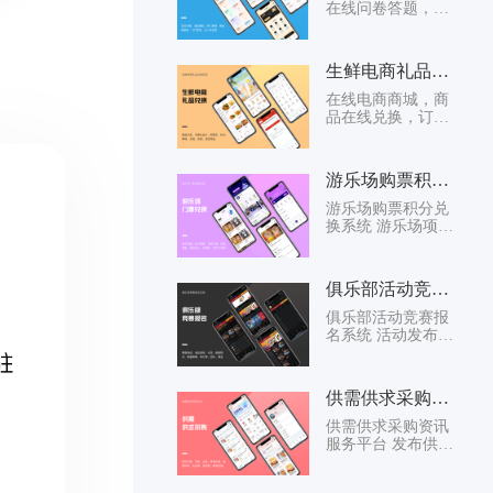
在线问卷答题，营
销活动，拼团，秒
杀，积分，优惠
卷，拉新，大转
生鲜电商礼品兑换系统
盘，签到 ，会员等
级权益...
在线电商商城，商
品在线兑换，订单
管理，商品邮寄，
订单查看，物流追
踪 在线兑换码生成
游乐场购票积分兑换系统
游乐场购票积分兑
换系统 游乐场项目
管理，服务项目门
票下单，出行人员
设置，门禁对接，
俱乐部活动竞赛报名系统
设备核销
俱乐部活动竞赛报
名系统 活动发布，
活动报名，活动介
绍，活动核销 竞赛
报名，竞赛结果，
供需供求采购资讯服务平台
竞赛...
供需供求采购资讯
服务平台 发布供需
需求，发布供求需
求，需求大厅，确