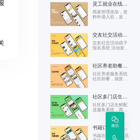
认需求，戳合成
灵工就业在线招聘多商家灵活用工结算系统
交，每日报价更...
商家管理添加，资
料申请入驻，发布
灵工就业服务，在
线设置就业时间，
地址，日薪资以及
交友社交活动搭子报名-整点薯条
就业要求条件等 ...
交友社交活动搭子
报名系统 活动发
布，活动审核，活
动报名，参与报
名，活动返场，活
社区养老助餐就医养老服务系统-夕悦颐养
动点赞，报名，
用...
社区养老服务系统
社区助餐，就医配
药，机构养老，日
间照料，便利社区
社区管家，社区志
社区多门店生鲜蔬果自提配送系统
愿者...
社区多门店生鲜配
送服务系统，商品
分类，商品管理添
加，商品介绍，商
品下单购买支付，
微信
书籍订阅借阅会员系统
订单自提，订单配
送 ...
书籍在线借阅 会员