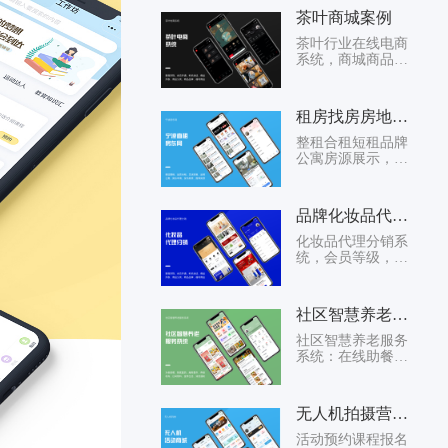
茶叶商城案例
茶叶行业在线电商
系统，商城商品管
理，订单管理，会
员管理，
租房找房房地产系统
整租合租短租品牌
公寓房源展示，房
源搜索房东经纪人
房源管理
品牌化妆品代理分销系统
化妆品代理分销系
统，会员等级，分
销层级，团队管
理，佣金结算，代
理加盟
社区智慧养老服务助餐系统
社区智慧养老服务
系统：在线助餐，
商家入驻，志愿者
配送员，社区养老
管家，在线预约陪
无人机拍摄营地课程预约系统
诊配药服务，在线
预约...
活动预约课程报名