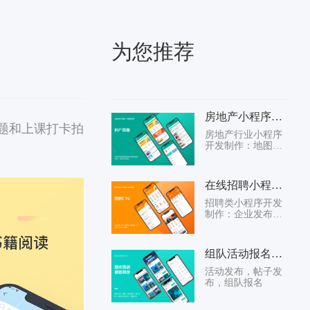
为您推荐
房地产小程序APP-噠噠海房
题和上课打卡拍
房地产行业小程序
开发制作：地图找
房、AR看房、在线
找房、IM顾问咨
询、客户跟踪、分
在线招聘小程序APP
销系统、预约看
房、...
招聘类小程序开发
制作：企业发布招
聘，人才求职 在线
投递。主要功能人
才专区、培训专
组队活动报名小程序
区、同城消息、招
聘、...
活动发布，帖子发
布，组队报名