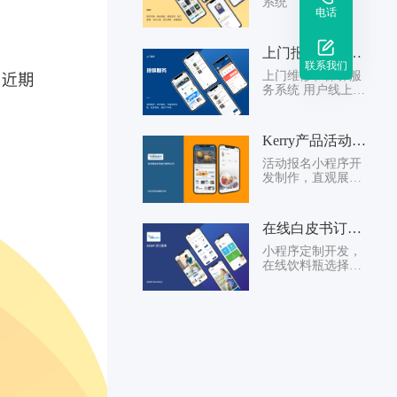
系统
电话
上门报修保养服务系统
联系我们
上门维修和保养服
务系统 用户线上提
交报修需求清单后
台分配安排人员上
门维修标记确认订
Kerry产品活动报名系统
单完成在线服务商
城...
活动报名小程序开
发制作，直观展示
公司的形象，品牌
介绍，产品介绍，
案例介绍，在线收
在线白皮书订购展示平台
藏，浏览，留言，
活动...
小程序定制开发，
在线饮料瓶选择，
产品展示介绍，企
业介绍，用户在线
留言预约提交，样
品申请邮寄，产品
在线...