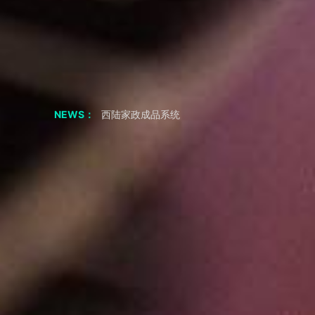
如果我从非正规渠道采购，会有什么风险？
采购成品系统代码一定要正规渠道吗
西陆招聘成品系统
西陆房产成品系统
西陆家政成品系统
NEWS：
西陆教育成品系统
西陆二手市场成品系统
西陆旅游成品系统
西陆健身成品系统
短视频剧本|“疯狂小杨哥”的爆火之路：人物关系反差
2年涨粉3800万，零演技网红——疯狂小杨哥，为何会如此火？
共享储物柜小程序APP 必要的功能
小程序 开发公司 聊应用基础模块
生鲜小程序APP要知道什么
房产APP小程序开发须知