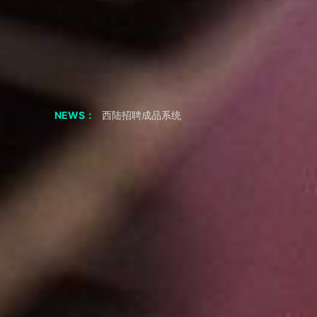
聊聊 交友APP 小程序
如果我从非正规渠道采购，会有什么风险？
采购成品系统代码一定要正规渠道吗
西陆招聘成品系统
NEWS：
西陆房产成品系统
西陆家政成品系统
西陆教育成品系统
西陆二手市场成品系统
西陆旅游成品系统
西陆健身成品系统
短视频剧本|“疯狂小杨哥”的爆火之路：人物关系反差
2年涨粉3800万，零演技网红——疯狂小杨哥，为何会如此火？
共享储物柜小程序APP 必要的功能
小程序 开发公司 聊应用基础模块