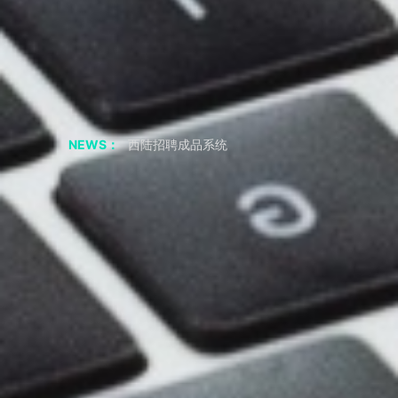
聊聊 交友APP 小程序
如果我从非正规渠道采购，会有什么风险？
采购成品系统代码一定要正规渠道吗
西陆招聘成品系统
NEWS：
西陆房产成品系统
西陆家政成品系统
西陆教育成品系统
西陆二手市场成品系统
西陆旅游成品系统
西陆健身成品系统
短视频剧本|“疯狂小杨哥”的爆火之路：人物关系反差
2年涨粉3800万，零演技网红——疯狂小杨哥，为何会如此火？
共享储物柜小程序APP 必要的功能