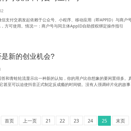
02
）微信支付交易发起依赖于公众号、小程序、移动应用（即APPID）与商户
关系，方可使用。情况一：商户号与同主体AppID自助授权绑定操作指引
是新的创业机会?
1
回答和青蛙轮流显示出一种新的认知，你的用户比你想象的要闲置得多。真
P，它甚至可以迫使抖音正式制定反成瘾的时间锁。没有人强调碎片化的故事
首页
上一页
21
22
23
24
25
末页