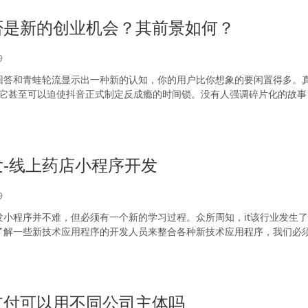
否是新的创业机会？其前景如何？
9
回答和青蛙轮流显示出一种新的认知，你的用户比你想象的要闲置得多。真
P，它甚至可以迫使抖音正式制定反成瘾的时间锁。没有人强调碎片化的故事
-线上药店小程序开发
9
发小程序并不难，但必须有一个新的学习过程。众所周知，it该行业发生
了解一些新技术应用程序的开发人员来整合各种新技术应用程序，我们必
支付可以用不同公司主体吗