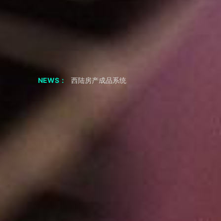
聊聊 交友APP 小程序
如果我从非正规渠道采购，会有什么风险？
采购成品系统代码一定要正规渠道吗
西陆招聘成品系统
西陆房产成品系统
NEWS：
西陆家政成品系统
西陆教育成品系统
西陆二手市场成品系统
西陆旅游成品系统
西陆健身成品系统
短视频剧本|“疯狂小杨哥”的爆火之路：人物关系反差
2年涨粉3800万，零演技网红——疯狂小杨哥，为何会如此火？
共享储物柜小程序APP 必要的功能
小程序 开发公司 聊应用基础模块
生鲜小程序APP要知道什么