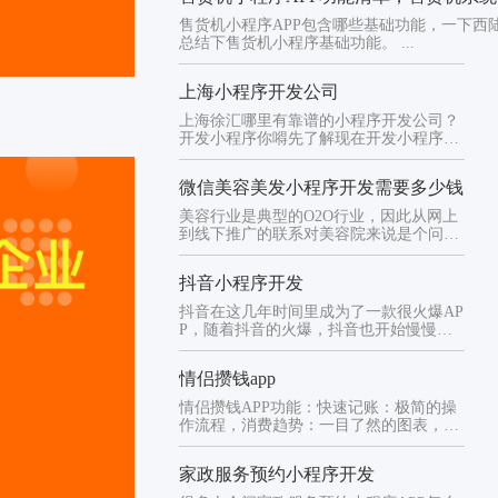
售货机小程序APP包含哪些基础功能，一下西
总结下售货机小程序基础功能。 ...
上海小程序开发公司
上海徐汇哪里有靠谱的小程序开发公司？
开发小程序你嘚先了解现在开发小程序的
途径有模板和定制开发模板和定...
微信美容美发小程序开发需要多少钱
美容行业是典型的O2O行业，因此从网上
到线下推广的联系对美容院来说是个问
题。在应用小程序之前，美容院...
抖音小程序开发
抖音在这几年时间里成为了一款很火爆AP
P，随着抖音的火爆，抖音也开始慢慢模
仿微信，百度，支付宝那样推...
情侣攒钱app
情侣攒钱APP功能：快速记账：极简的操
作流程，消费趋势：一目了然的图表，帮
你快速分析消费情况数据安全...
家政服务预约小程序开发