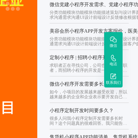
微信党建小程序开发需求、党建小程序
分类功能模块功能模块功能描述策划与设计界
求沟通需求沟通UI设计前端设计反馈修改根据
反馈...
美容会所小程序APP开发方案报价，医
分类功能模块功能模块功能描述策划与设计界
通需求沟通UI设计前端设计反馈修改根据客户的反
微信
定制小程序 | 招聘小程序开发
电话
求职者正在寻找公司，公司也在寻找求职
者，而招聘小程序的开发是一种帮助公司
与求职者沟通的招聘渠道，企业...
联系我们
微信小程序开发需要多长时间
如今，小项目的发展越来越受欢迎，所以
越来越多的企业和企业表示要开发自己的
小项目。在开发前的沟通阶段，...
小程序定制开发时间要多久？
很多人问我小程序定制开发需要多长时
间？这个问题真的很难回答。我只能告诉
你，根据项目开发一个小程序大约...
售货机小程序APP功能清单，售货机系