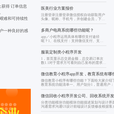
销、会员管理系统等功能。
获得 订单信息
医美行业方案报价
。
注册登录注册登录微信授权自动获取用户
艰难和可持续性
头像、昵称、手机号，并创建会员，下次
进入自动登录首页布局1、ba...
多商户电商系统哪些功能呢？
户一种良好的感
app／小程序运用具体有哪些支付途径
呢？1、在线支付：支持微信支付、支付
宝支付、银联支付、银行卡打款...
服装定制类小程序开发
1，首页显示总交易金额，总交易订单次
数1.1对于需求方可看到自己发布的需求列
表1.2对于接包方首先显...
微信教育小程序app开发，教育系统有哪
微信教育小程序有哪些功能？下面给大家介绍
教育系统功能清单一、用户划分1，普通用户
看免费课...
微信回收小程序开发公司、回收系统开
分类功能模块功能模块功能描述策划与设计界
沟通需求沟通UI设计前端设计反馈修改根据客户的