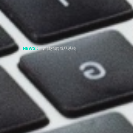
聊聊 交友APP 小程序
如果我从非正规渠道采购，会有什么风险？
采购成品系统代码一定要正规渠道吗
西陆招聘成品系统
NEWS：
西陆房产成品系统
西陆家政成品系统
西陆教育成品系统
西陆二手市场成品系统
西陆旅游成品系统
西陆健身成品系统
短视频剧本|“疯狂小杨哥”的爆火之路：人物关系反差
2年涨粉3800万，零演技网红——疯狂小杨哥，为何会如此火？
共享储物柜小程序APP 必要的功能
小程序 开发公司 聊应用基础模块