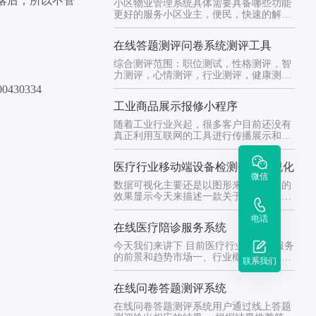
落后，所以不管
小区物业管理系统具体需要具备哪些功能
更好的服务小区业主，便民，快速的解决
小区问题，为广大业主提供高效...
在线答题测评问卷系统测评工具
综合测评范围：职位测试，性格测评，智
力测评，心情测评，行业测评，健康测评
等等 通过用户线上提交表单 ...
30334
工业商品展示报修小程序
随着工业行业兴起，很多客户目前还没有
真正利用互联网的工具进行传播展示和高
效吸引客户按照传统的方式都是...
医疗行业移动端设备检测数据可视化
微信
数据可视化主要还是以图形来呈现最终的
效果显示今天来描述一款关于医疗行业的
数据显示可视化医疗行业中涉及...
电话
在线医疗陪诊服务系统
今天我们来讲下 目前医疗行业中陪诊服务
的前景和趋势市场一、行业概述陪诊行业
联系我们
是指为患者提供陪同就医、照...
在线问卷答题测评系统
在线问卷答题测评系统用户通过线上答题