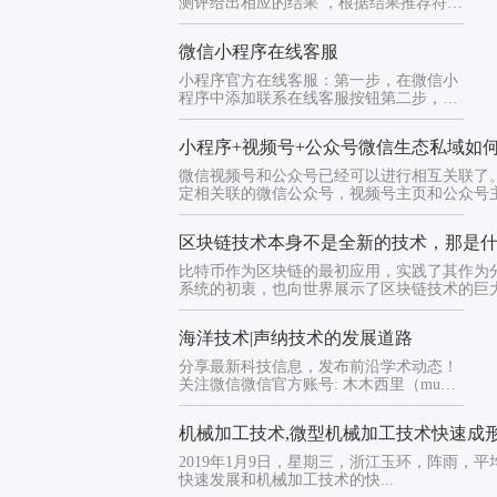
测评给出相应的结果 ，根据结果推荐符合
的商品，从而精准有效的推荐
微信小程序在线客服
小程序官方在线客服：第一步，在微信小
程序中添加联系在线客服按钮第二步，接
入在线客服功能，设置【自动/...
小程序+视频号+公众号微信生态私域如
微信视频号和公众号已经可以进行相互关联了
定相关联的微信公众号，视频号主页和公众号
向...
区块链技术本身不是全新的技术，那是
比特币作为区块链的最初应用，实践了其作为
系统的初衷，也向世界展示了区块链技术的巨大价
海洋技术|声纳技术的发展道路
分享最新科技信息，发布前沿学术动态！
关注微信微信官方账号: 木木西里（mumu
xilinj）看看更...
机械加工技术,微型机械加工技术快速成
2019年1月9日，星期三，浙江玉环，阵雨，平
快速发展和机械加工技术的快...