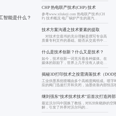
CHP 热电联产技术(CHP) 技术
参考www.xilukeji.com 热电联产技术(CH
人工智能是什么？
P) 技术概况 电厂锅炉产生的蒸汽...
技术方案沟通之技术要素的提取
对技术交底书的充分理解是撰写专业高
质量专利文件的基础。能否从交底书中提
取技术要素是撰写权利要求书的...
什么是技术创新？什么又是技术？
如今，技术创新一词充斥着各种媒体。在
媒体的鼓励下，世界上几乎没有人谈论技
术创新，宣传的力量令人惊叹...
揭秘3D打印技术之按需滴落技术（DOD
工业供墨系统喷嘴由多个高精度阀组成。喷字
应的阀门迅速打开和关闭，油墨依靠内部恒压
在运动表...
继刘强东“技术技术技术”后首次打造跨
最近沃尔玛中国换了教练，对B2B朱晓静的空
解，引发了外界对沃尔玛的...