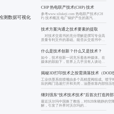
CHP 热电联产技术(CHP) 技术
参考www.xilukeji.com 热电联产技术(CH
检测数据可视化
P) 技术概况 电厂锅炉产生的蒸汽...
技术方案沟通之技术要素的提取
对技术交底书的充分理解是撰写专业高
质量专利文件的基础。能否从交底书中提
取技术要素是撰写权利要求书的...
什么是技术创新？什么又是技术？
如今，技术创新一词充斥着各种媒体。在
媒体的鼓励下，世界上几乎没有人谈论技
术创新，宣传的力量令人惊叹...
揭秘3D打印技术之按需滴落技术（DOD
工业供墨系统喷嘴由多个高精度阀组成。喷字
应的阀门迅速打开和关闭，油墨依靠内部恒压
在运动表...
继刘强东“技术技术技术”后首次打造跨
最近沃尔玛中国换了教练，对B2B朱晓静的空
解，引发了外界对沃尔玛的...
现在有优惠活动吗