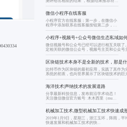
测评给出相应的结果 ，根据结果推荐符合
的商品，从而精准有效的推荐
微信小程序在线客服
小程序官方在线客服：第一步，在微信小
程序中添加联系在线客服按钮第二步，接
入在线客服功能，设置【自动/...
小程序+视频号+公众号微信生态私域如
微信视频号和公众号已经可以进行相互关联了
30334
定相关联的微信公众号，视频号主页和公众号
向...
区块链技术本身不是全新的技术，那是
比特币作为区块链的最初应用，实践了其作为
系统的初衷，也向世界展示了区块链技术的巨大价
海洋技术|声纳技术的发展道路
分享最新科技信息，发布前沿学术动态！
关注微信微信官方账号: 木木西里（mumu
xilinj）看看更...
机械加工技术,微型机械加工技术快速成
2019年1月9日，星期三，浙江玉环，阵雨，平
快速发展和机械加工技术的快...