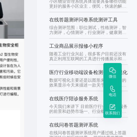
小区物业管理系统具体需要具备哪些功能
更好的服务小区业主，便民，快速的解决
小区问题，为广大业主提供高效...
在线答题测评问卷系统测评工具
综合测评范围：职位测试，性格测评，智
力测评，心情测评，行业测评，健康测评
等等 通过用户线上提交表单 ...
工业商品展示报修小程序
随着工业行业兴起，很多客户目前还没有
真正利用互联网的工具进行传播展示和高
效吸引客户按照传统的方式都是...
医疗行业移动端设备检测数据可视化
微信
数据可视化主要还是以图形来呈现最终的
效果显示今天来描述一款关于医疗行业的
数据显示可视化医疗行业中涉及...
电话
在线医疗陪诊服务系统
今天我们来讲下 目前医疗行业中陪诊服务
的前景和趋势市场一、行业概述陪诊行业
联系我们
是指为患者提供陪同就医、照...
在线问卷答题测评系统
在线问卷答题测评系统用户通过线上答题