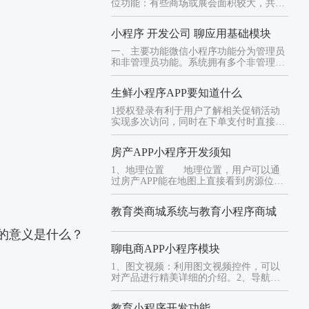
位功能：有些商场或展会面积较大，共享
储物柜小程序可以通过定位功...
小程序 开发公司 聊应用基础模块
一、主要功能微信小程序功能分为管理员
和非管理员功能。系统拥有多个非管理员
用户，管理员用户仅有一个角色...
生鲜小程序APP要知道什么
1授权登录有利于用户了解相关促销活动
实现多次访问，同时在下单支付时直接引
用个人信息，不用多次输入收货...
房产APP小程序开发须知
1、地理位置 地理位置，用户可以通
过房产APP能在地图上直接看到房源位
置。也能看到房产周边的环境，...
教育类商城系统与教育小程序商城
的意义是什么？
聊电商APP小程序模块
1、图文视频：利用图文视频控件，可以
对产品进行精美详细的介绍。2、导航功
能：历史记录、标签等等。3、...
教育小程序开发功能