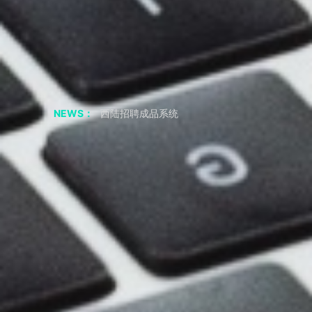
聊聊 交友APP 小程序
如果我从非正规渠道采购，会有什么风险？
采购成品系统代码一定要正规渠道吗
西陆招聘成品系统
NEWS：
西陆房产成品系统
西陆家政成品系统
西陆教育成品系统
西陆二手市场成品系统
西陆旅游成品系统
西陆健身成品系统
短视频剧本|“疯狂小杨哥”的爆火之路：人物关系反差
2年涨粉3800万，零演技网红——疯狂小杨哥，为何会如此火？
共享储物柜小程序APP 必要的功能
小程序 开发公司 聊应用基础模块