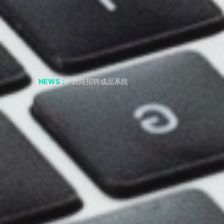
聊聊 交友APP 小程序
如果我从非正规渠道采购，会有什么风险？
采购成品系统代码一定要正规渠道吗
西陆招聘成品系统
NEWS：
西陆房产成品系统
西陆家政成品系统
西陆教育成品系统
西陆二手市场成品系统
西陆旅游成品系统
西陆健身成品系统
短视频剧本|“疯狂小杨哥”的爆火之路：人物关系反差
2年涨粉3800万，零演技网红——疯狂小杨哥，为何会如此火？
共享储物柜小程序APP 必要的功能
小程序 开发公司 聊应用基础模块