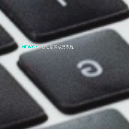
聊聊 交友APP 小程序
如果我从非正规渠道采购，会有什么风险？
采购成品系统代码一定要正规渠道吗
西陆招聘成品系统
NEWS：
西陆房产成品系统
西陆家政成品系统
西陆教育成品系统
西陆二手市场成品系统
西陆旅游成品系统
西陆健身成品系统
短视频剧本|“疯狂小杨哥”的爆火之路：人物关系反差
2年涨粉3800万，零演技网红——疯狂小杨哥，为何会如此火？
共享储物柜小程序APP 必要的功能
小程序 开发公司 聊应用基础模块