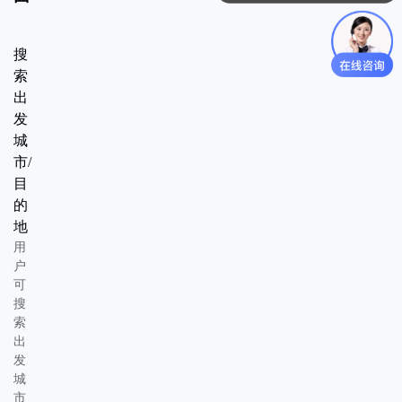
你们是怎么收费的呢
搜
索
出
发
城
市/
目
的
地
用
户
可
搜
索
出
发
城
市