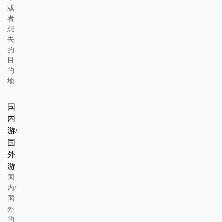
或
者
想
去
的
目
的
地
国
内
游/
国
外
游
国
内/
国
外
的